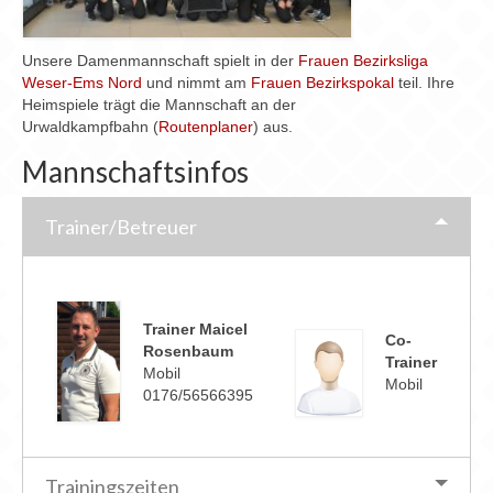
Chronik
Archiv
Unsere Damenmannschaft spielt in der
Frauen Bezirksliga
Weser-Ems Nord
und nimmt am
Frauen Bezirkspokal
teil. Ihre
Heimspiele trägt die Mannschaft an der
Urwaldkampfbahn (
Routenplaner
) aus.
Mannschaftsinfos
Trainer/Betreuer
Trainer Maicel
Co-
Rosenbaum
Trainer
Mobil
Mobil
0176/56566395
Trainingszeiten