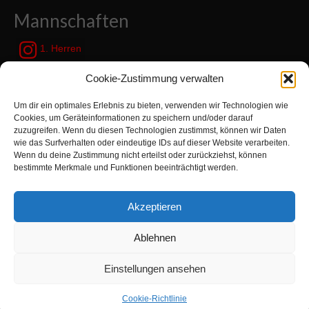
Mannschaften
1. Herren
JSG Zetel / Friesische Wehde
Cookie-Zustimmung verwalten
Um dir ein optimales Erlebnis zu bieten, verwenden wir Technologien wie
Kategorien
Cookies, um Geräteinformationen zu speichern und/oder darauf
zuzugreifen. Wenn du diesen Technologien zustimmst, können wir Daten
wie das Surfverhalten oder eindeutige IDs auf dieser Website verarbeiten.
Kategorien
Wenn du deine Zustimmung nicht erteilst oder zurückziehst, können
bestimmte Merkmale und Funktionen beeinträchtigt werden.
Suchen
Akzeptieren
nach:
Ablehnen
Zur Turnabteilung TVN wechseln
Einstellungen ansehen
© 2026 TV Neuenburg e.V. - WordPress Theme by
Kadence WP
|
Impressum
|
Technische Umsetzung:
Cloud86
Cookie-Richtlinie