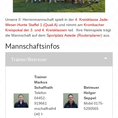
Chronik
Archiv
Unsere II. Herrenmannschaft spielt in der
4. Kreisklasse Jade-
Weser-Hunte Staffel 1 (Quali A)
und nimmt am
Krombacher
Kreispokal der 3. und 4. Kreisklassen
teil. Ihre Heimspiele trägt
die Mannschaft auf dem
Sportplatz Astede
(
Routenplaner
) aus.
Mannschaftsinfos
Trainer/Betreuer
Trainer
Markus
Schaffrath
Betreuer
Telefon
Holger
04452-
Seppel
919661
Mobil 0175-
mschaffrath4
5200565
(at) t-