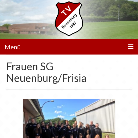
Menü
Frauen SG
Unser Verein
Neuenburg/Frisia
Spielbetrieb
Mannschaften
Walking Football
Sportanlagen
Sponsoren