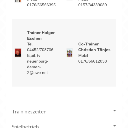
0176/56566395
0157/34339089
Trainer Holger
Eschen
Tel.:
Co-Trainer
04452/708706
Christian Tönjes
E,ail: tv-
Mobil
neuenburg-
0176/66612038
damen-
2@ewe.net
Trainingszeiten
Spielbetrieb