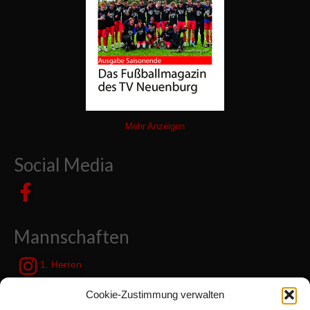
Chronik
Archiv
Mehr Anzeigen
Social Media
Mannschaften
1. Herren
JSG Zetel / Friesische Wehde
Cookie-Zustimmung verwalten