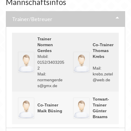
Mannschaftsinfos
Trainer/Betreuer
Trainer
Normen
Co-Trainer
Gerdes
Thomas
Mobil:
Krebs
0152/3403205
2
Mail:
Mail:
krebs.zetel
normengerde
@web.de
s@gmx.de
Torwart-
Co-Trainer
Trainer
Maik Büsing
Günter
Braams