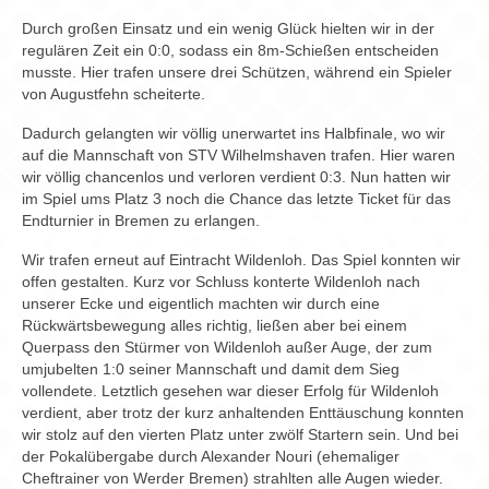
Durch großen Einsatz und ein wenig Glück hielten wir in der
regulären Zeit ein 0:0, sodass ein 8m-Schießen entscheiden
musste. Hier trafen unsere drei Schützen, während ein Spieler
von Augustfehn scheiterte.
Dadurch gelangten wir völlig unerwartet ins Halbfinale, wo wir
auf die Mannschaft von STV Wilhelmshaven trafen. Hier waren
wir völlig chancenlos und verloren verdient 0:3. Nun hatten wir
im Spiel ums Platz 3 noch die Chance das letzte Ticket für das
Endturnier in Bremen zu erlangen.
Wir trafen erneut auf Eintracht Wildenloh. Das Spiel konnten wir
offen gestalten. Kurz vor Schluss konterte Wildenloh nach
unserer Ecke und eigentlich machten wir durch eine
Rückwärtsbewegung alles richtig, ließen aber bei einem
Querpass den Stürmer von Wildenloh außer Auge, der zum
umjubelten 1:0 seiner Mannschaft und damit dem Sieg
vollendete. Letztlich gesehen war dieser Erfolg für Wildenloh
verdient, aber trotz der kurz anhaltenden Enttäuschung konnten
wir stolz auf den vierten Platz unter zwölf Startern sein. Und bei
der Pokalübergabe durch Alexander Nouri (ehemaliger
Cheftrainer von Werder Bremen) strahlten alle Augen wieder.