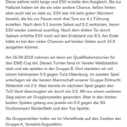
Chronik
Diese währte nicht lange und ESV erzielte den Ausgleich. Bis zur
Halbzeit hatten wir die ein oder andere Chance, ließen hinten
Archiv
aber auch viel zu viele zu. ESV war mit sehr guten Stürmern
besetzt, die bis zur Pause noch drei Tore zur 4:1 Führung
erzielten. Nach dem 5:1 konnte Salam auf 5:2 verkürzen, bevor
ESV wieder zweimal zuschlug. Nach dem dritten Tor durch
Salsam erhöhte ESV noch auf den Endstand von 8:3. Am Ende
hätte es bei den vielen Chancen auf beiden Seiten auch 15:8
ausgehen können.
Am 26.08.2018 nahmen wir dann am Qualifikationsturnier für
den EWE-Cup teil. Dieses Turnier fand im Vareler Waldstatdion
statt und wie spielten in der Gruppe B. Dort starteten wir mit
einem fulminanten 5:0 gegen Tura Oldenburg. Im zweiten Spiel
unterlagen wir der besten Mannschaft unserer Gruppe Eintracht
Wildenloh mit 2:0. Aber bereits im nächsten Spiel gegen den
TuS Varel überzeugten wir durch ein 3:0. Mit nur einem weiteren
Sieg wären wir Gruppenzweiter geworden. Aber in den letzten
beiden Spielen gelang uns jeweils ein 0:0 gegen die SG
Großenmeer/ Bardenfleth und den Tus Spohle.
Als Gruppendritter trafen wir im Viertelfinale auf den Zweiten der
Gruppe A, Vorwärts Augustfehn.