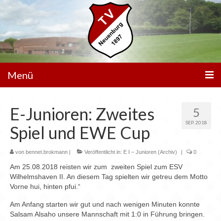
Menü
Unser Verein
E-Junioren: Zweites
5
Spielbetrieb
SEP. 2018
Spiel und EWE Cup
Mannschaften
von
bennet.brokmann
|
Veröffentlicht in:
E I – Junioren (Archiv)
|
0
Walking Football
Am 25.08.2018 reisten wir zum zweiten Spiel zum ESV
Wilhelmshaven II. An diesem Tag spielten wir getreu dem Motto
Sportanlagen
Vorne hui, hinten pfui.“
Sponsoren
Am Anfang starten wir gut und nach wenigen Minuten konnte
Salsam Alsaho unsere Mannschaft mit 1:0 in Führung bringen.