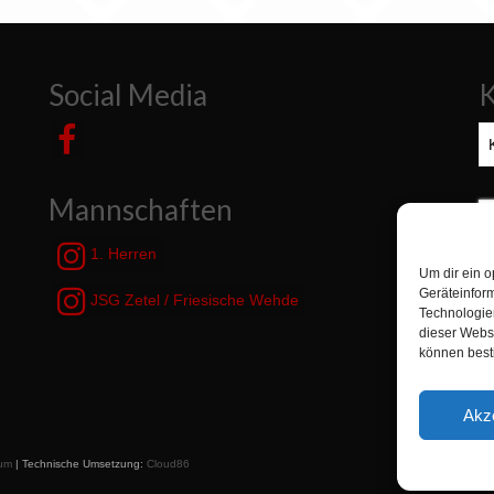
Social Media
K
Ka
Mannschaften
S
n
1. Herren
Um dir ein o
Geräteinfor
JSG Zetel / Friesische Wehde
Technologien
dieser Websi
können best
Akz
um
| Technische Umsetzung:
Cloud86