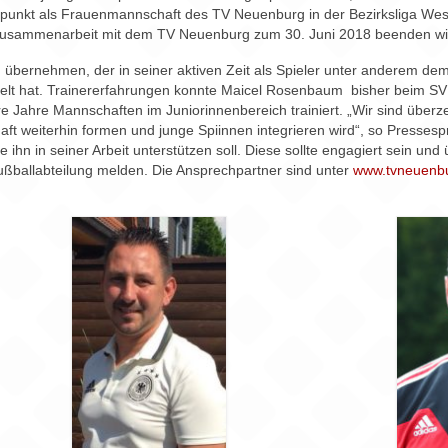
punkt als Frauenmannschaft des TV Neuenburg in der Bezirksliga Wese
 Zusammenarbeit mit dem TV Neuenburg zum 30. Juni 2018 beenden wi
 übernehmen, der in seiner aktiven Zeit als Spieler unter anderem d
espielt hat. Trainererfahrungen konnte Maicel Rosenbaum bisher beim
e Jahre Mannschaften im Juniorinnenbereich trainiert. „Wir sind über
aft weiterhin formen und junge Spiinnen integrieren wird“, so Press
ihn in seiner Arbeit unterstützen soll. Diese sollte engagiert sein und 
ußballabteilung melden. Die Ansprechpartner sind unter
www.tvneuenbu