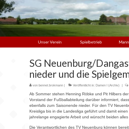
Unser Verein
Spielbetrieb
Mann
SG Neuenburg/Dangaste
nieder und die Spielge
von
bennet.brokmann
|
Veröffentlicht in:
Damen I (Archiv)
|
Ab Sommer stehen Henning Röbke und Pit Hilbers der
Vorstand der Fußballabteilung darüber informiert, dass
ebenfalls zum Saisonende nieder. Für den TV Neuenbu
Kreisliga bis in die Landesliga geführt und damit ein
jahrelange engagierte Arbeit und wünscht beiden alles 
Die Verantwortlichen des TV Neuenburg können bereit