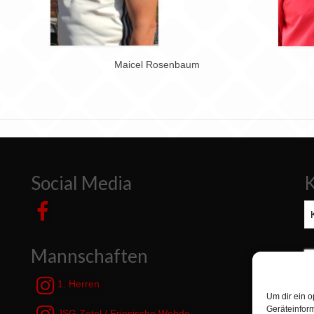
Maicel Rosenbaum
Social Media
K
Ka
Mannschaften
S
n
1. Herren
Um dir ein o
Geräteinfor
JSG Zetel / Friesische Wehde