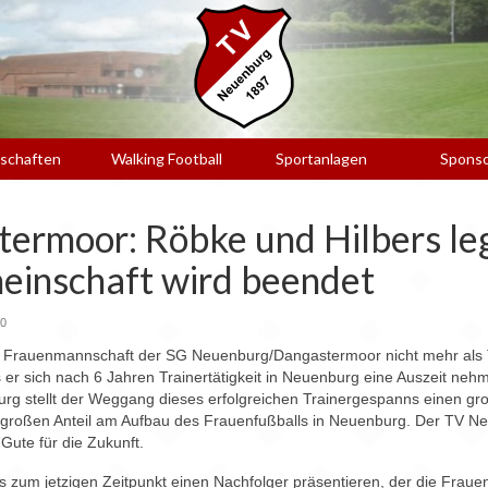
schaften
Walking Football
Sportanlagen
Spons
rmoor: Röbke und Hilbers leg
meinschaft wird beendet
0
 Frauenmannschaft der SG Neuenburg/Dangastermoor nicht mehr als T
 er sich nach 6 Jahren Trainertätigkeit in Neuenburg eine Auszeit nehme
rg stellt der Weggang dieses erfolgreichen Trainergespanns einen gr
en großen Anteil am Aufbau des Frauenfußballs in Neuenburg. Der TV N
Gute für die Zukunft.
s zum jetzigen Zeitpunkt einen Nachfolger präsentieren, der die Fra