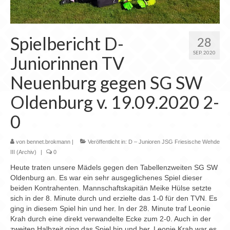
Chronik
Archiv
Spielbericht D-
28
SEP. 2020
Juniorinnen TV
Neuenburg gegen SG SW
Oldenburg v. 19.09.2020 2-
0
von
bennet.brokmann
|
Veröffentlicht in:
D – Junioren JSG Friesische Wehde
III (Archiv)
|
0
Heute traten unsere Mädels gegen den Tabellenzweiten SG SW
Oldenburg an. Es war ein sehr ausgeglichenes Spiel dieser
beiden Kontrahenten. Mannschaftskapitän Meike Hülse setzte
sich in der 8. Minute durch und erzielte das 1-0 für den TVN. Es
ging in diesem Spiel hin und her. In der 28. Minute traf Leonie
Krah durch eine direkt verwandelte Ecke zum 2-0. Auch in der
zweiten Halbzeit ging das Spiel hin und her. Leonie Krah war es