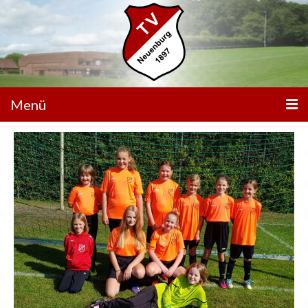
Menü
Unser Verein
Spielbetrieb
Mannschaften
Walking Football
Sportanlagen
Sponsoren