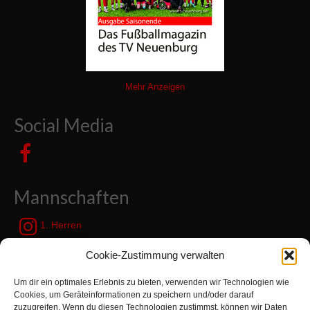
Mehr Anzeigen
Social Media
Mannschaften
1. Herren
JSG Zetel / Friesische Wehde
Cookie-Zustimmung verwalten
Um dir ein optimales Erlebnis zu bieten, verwenden wir Technologien wie
Kategorien
Cookies, um Geräteinformationen zu speichern und/oder darauf
zuzugreifen. Wenn du diesen Technologien zustimmst, können wir Daten