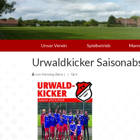
Unser Verein
Spielbetrieb
Mann
Urwaldkicker Saisonab
von
Henning Biere
|
|
0