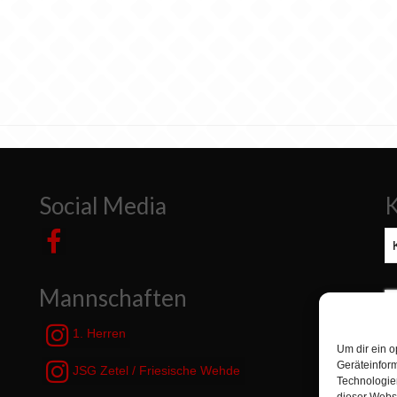
Social Media
K
Ka
Mannschaften
S
n
1. Herren
Um dir ein o
Geräteinfor
JSG Zetel / Friesische Wehde
Technologien