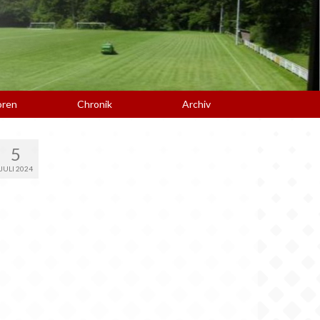
oren
Chronik
Archiv
5
JULI 2024