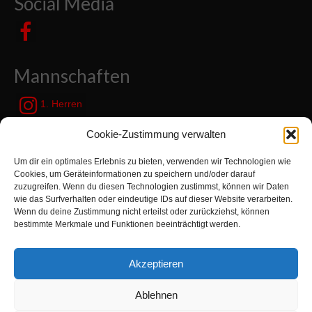
Social Media
Mannschaften
1. Herren
JSG Zetel / Friesische Wehde
Cookie-Zustimmung verwalten
Um dir ein optimales Erlebnis zu bieten, verwenden wir Technologien wie
Kategorien
Cookies, um Geräteinformationen zu speichern und/oder darauf
zuzugreifen. Wenn du diesen Technologien zustimmst, können wir Daten
wie das Surfverhalten oder eindeutige IDs auf dieser Website verarbeiten.
Kategorien
Wenn du deine Zustimmung nicht erteilst oder zurückziehst, können
bestimmte Merkmale und Funktionen beeinträchtigt werden.
Suchen
Akzeptieren
nach:
Ablehnen
Zur Turnabteilung TVN wechseln