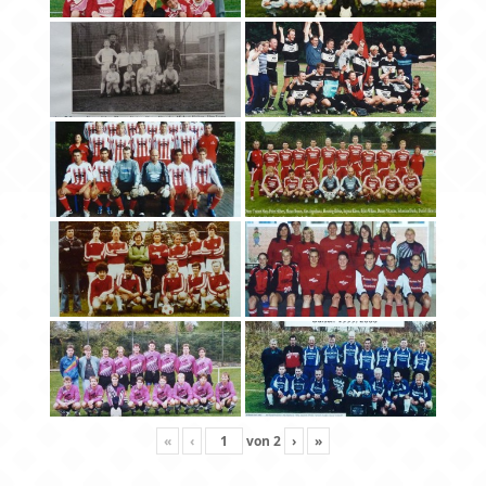
«
‹
von
2
›
»