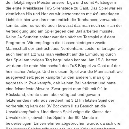
Chronik
den letztjährigen Meister unserer Liga und somit Aufsteiger in
die erste Kreisklasse TuS Sillenstede zu Gast. Das Spiel war ein
Archiv
ziemliches Hin und Her wo wir letztenendes mit 4:6 unterlagen.
Lichtblick hier war das man endlich die Torchancen verwandeln
konnte, aber es wurde auch bewusst das man noch sehr an der
Verteidigung und am Spiel gegen den Ball arbeiten musste.
Keine 24 Stunden später war das nächste Testspiel auf dem
Programm. Wir empfingen die klassenniedrigere zweite
Mannschaft der Eintracht aus Nordenham. Leider unterlagen wir
auch hier mit 1:2 was man vielleicht auf die Ermüdung durch
das Spiel am vorigen Tag begründen konnte. Am 15.8. hatten
wir dann die erste Mannschaft des TuS Büppel zu Gast auf der
heimischen Anlage. Und in diesem Spiel war die Mannschaft wie
ausgewechselt; jeder kämpfte für den anderen, man ging
aggressiv in Zweikämpfe, gab keinen Ball verloren und hatte
eine felsenfeste Abwehr. Zwar geriet man früh mit 0:1 in
Rückstand, drehte dann aber völlig auf und gewann
letztenendes mehr aus verdient mit 3:1! Im letzten Spiel der
Vorbereitung kam der BV Bockhorn II zu Besuch an die
Urwaldkampfbahn. Und dieses Spiel zeigte die Klasse der
Urwaldkicker; obwohl das Spiel in der 80. Minute in
beiderseitigem Einvernehmen abgebrochen wurde, da sich drei