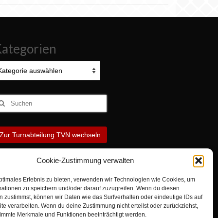
ategorien
tegorien
uchen
ach:
Zur Turnabteilung TVN wechseln
Cookie-Zustimmung verwalten
ptimales Erlebnis zu bieten, verwenden wir Technologien wie Cookies, um
mationen zu speichern und/oder darauf zuzugreifen. Wenn du diesen
 zustimmst, können wir Daten wie das Surfverhalten oder eindeutige IDs auf
te verarbeiten. Wenn du deine Zustimmung nicht erteilst oder zurückziehst,
immte Merkmale und Funktionen beeinträchtigt werden.