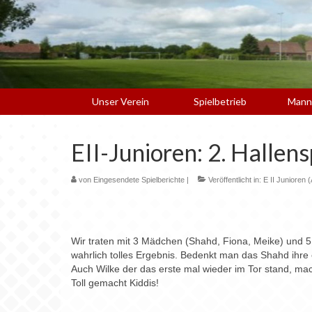
Unser Verein
Spielbetrieb
Mann
EII-Junioren: 2. Hallen
von
Eingesendete Spielberichte
|
Veröffentlicht in:
E II Junioren 
Wir traten mit 3 Mädchen (Shahd, Fiona, Meike) und 5 
wahrlich tolles Ergebnis. Bedenkt man das Shahd ihre 
Auch Wilke der das erste mal wieder im Tor stand, mach
Toll gemacht Kiddis!