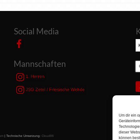
Social Media
K
Ka
Mannschaften
S
n
1. Herren
JSG Zetel / Friesische Wehde
Um dir ein o
Geräteinfor
Technologien
dieser Websi
um
| Technische Umsetzung:
Cloud86
können best