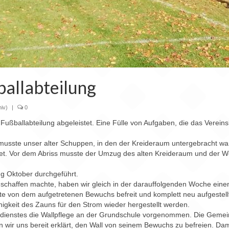
ballabteilung
iv)
|
0
 Fußballabteilung abgeleistet. Eine Fülle von Aufgaben, die das Vere
sste unser alter Schuppen, in den der Kreideraum untergebracht war
t. Vor dem Abriss musste der Umzug des alten Kreideraum und der Werk
ng Oktober durchgeführt.
chaffen machte, haben wir gleich in der darauffolgenden Woche einen
sste von dem aufgetretenen Bewuchs befreit und komplett neu aufgestel
igkeit des Zauns für den Strom wieder hergestellt werden.
dienstes die Wallpflege an der Grundschule vorgenommen. Die Gemei
wir uns bereit erklärt, den Wall von seinem Bewuchs zu befreien. Da