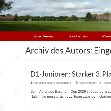
Unser Verein
Spielbetrieb
Mann
Archiv des Autors: Ein
D1-Junioren: Starker 3. P
von
Eingesendete Spielberichte
|
Veröffentlicht in:
D – Junio
Beim Autohaus Barghorn Cup 2026 in Jaderberg zeig
Halbfinale musste sich das Team zwar dem starke