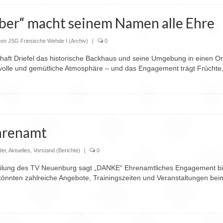
ber“ macht seinem Namen alle Ehre
ren JSG Friesische Wehde I (Archiv)
|
0
aft Driefel das historische Backhaus und seine Umgebung in einen Ort
ebevolle und gemütliche Atmosphäre – und das Engagement trägt Früchte
Ehrenamt
der
,
Aktuelles
,
Vorstand (Berichte)
|
0
ilung des TV Neuenburg sagt „DANKE“ Ehrenamtliches Engagement bilde
 könnten zahlreiche Angebote, Trainingszeiten und Veranstaltungen be