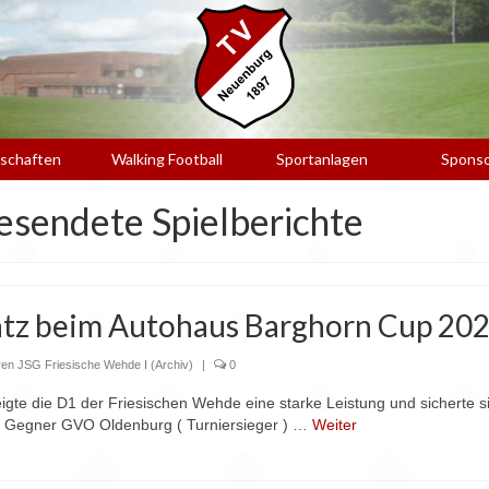
schaften
Walking Football
Sportanlagen
Spons
gesendete Spielberichte
latz beim Autohaus Barghorn Cup 20
ren JSG Friesische Wehde I (Archiv)
|
0
te die D1 der Friesischen Wehde eine starke Leistung und sicherte si
n Gegner GVO Oldenburg ( Turniersieger ) …
Weiter