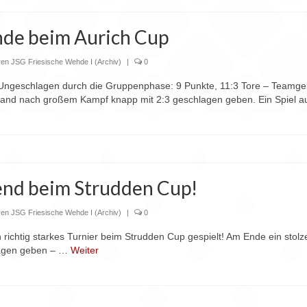
hde beim Aurich Cup
ren JSG Friesische Wehde I (Archiv)
|
0
 Ungeschlagen durch die Gruppenphase: 9 Punkte, 11:3 Tore – Teamgeis
erland nach großem Kampf knapp mit 2:3 geschlagen geben. Ein Spiel
gend beim Strudden Cup!
ren JSG Friesische Wehde I (Archiv)
|
0
chtig starkes Turnier beim Strudden Cup gespielt! Am Ende ein stolze
lagen geben – …
Weiter