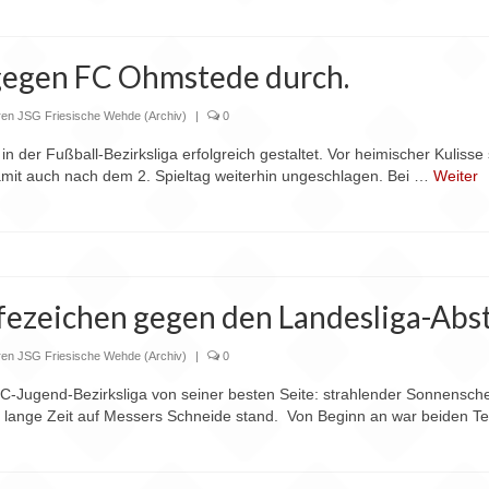
 gegen FC Ohmstede durch.
ren JSG Friesische Wehde (Archiv)
|
0
in der Fußball-Bezirksliga erfolgreich gestaltet. Vor heimischer Kulis
damit auch nach dem 2. Spieltag weiterhin ungeschlagen. Bei …
Weiter
fezeichen gegen den Landesliga-Abs
ren JSG Friesische Wehde (Archiv)
|
0
r C-Jugend-Bezirksliga von seiner besten Seite: strahlender Sonnensc
ie lange Zeit auf Messers Schneide stand. Von Beginn an war beiden