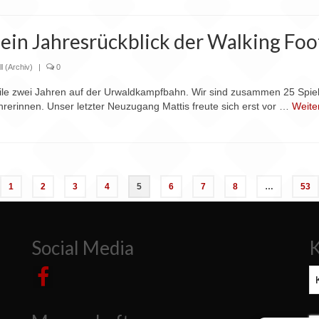
ein Jahresrückblick der Walking Foot
l (Archiv)
|
0
rweile zwei Jahren auf der Urwaldkampfbahn. Wir sind zusammen 25 Spiel
rerinnen. Unser letzter Neuzugang Mattis freute sich erst vor …
Weite
1
2
3
4
5
6
7
8
…
53
Social Media
K
Ka