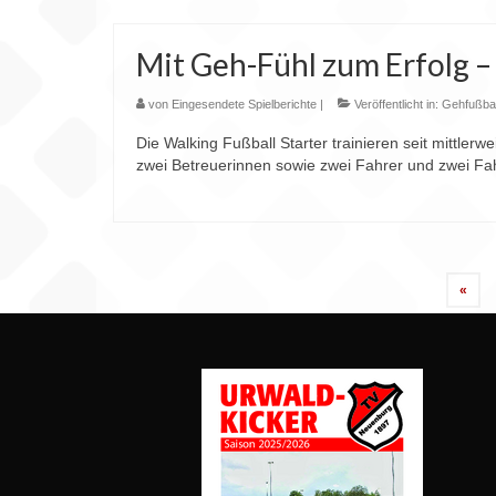
Mit Geh-Fühl zum Erfolg – 
von
Eingesendete Spielberichte
|
Veröffentlicht in:
Gehfußbal
Die Walking Fußball Starter trainieren seit mittle
zwei Betreuerinnen sowie zwei Fahrer und zwei Fah
Seitennummerierung
«
der
Beiträge