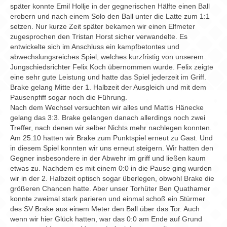
Chronik
später konnte Emil Hollje in der gegnerischen Hälfte einen Ball
erobern und nach einem Solo den Ball unter die Latte zum 1:1
Archiv
setzen. Nur kurze Zeit später bekamen wir einen Elfmeter
zugesprochen den Tristan Horst sicher verwandelte. Es
entwickelte sich im Anschluss ein kampfbetontes und
abwechslungsreiches Spiel, welches kurzfristig von unserem
Jungschiedsrichter Felix Koch übernommen wurde. Felix zeigte
eine sehr gute Leistung und hatte das Spiel jederzeit im Griff.
Brake gelang Mitte der 1. Halbzeit der Ausgleich und mit dem
Pausenpfiff sogar noch die Führung.
Nach dem Wechsel versuchten wir alles und Mattis Hänecke
gelang das 3:3. Brake gelangen danach allerdings noch zwei
Treffer, nach denen wir selber Nichts mehr nachlegen konnten.
Am 25.10 hatten wir Brake zum Punktspiel erneut zu Gast. Und
in diesem Spiel konnten wir uns erneut steigern. Wir hatten den
Gegner insbesondere in der Abwehr im griff und ließen kaum
etwas zu. Nachdem es mit einem 0:0 in die Pause ging wurden
wir in der 2. Halbzeit optisch sogar überlegen, obwohl Brake die
größeren Chancen hatte. Aber unser Torhüter Ben Quathamer
konnte zweimal stark parieren und einmal schoß ein Stürmer
des SV Brake aus einem Meter den Ball über das Tor. Auch
wenn wir hier Glück hatten, war das 0:0 am Ende auf Grund