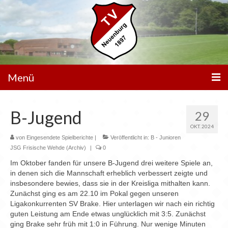
Menü
Unser Verein
B-Jugend
29
Spielbetrieb
OKT. 2024
von
Eingesendete Spielberichte
|
Veröffentlicht in:
B - Junioren
Mannschaften
JSG Frisische Wehde (Archiv)
|
0
Im Oktober fanden für unsere B-Jugend drei weitere Spiele an,
Walking Football
in denen sich die Mannschaft erheblich verbessert zeigte und
insbesondere bewies, dass sie in der Kreisliga mithalten kann.
Sportanlagen
Zunächst ging es am 22.10 im Pokal gegen unseren
Ligakonkurrenten SV Brake. Hier unterlagen wir nach ein richtig
Sponsoren
guten Leistung am Ende etwas unglücklich mit 3:5. Zunächst
ging Brake sehr früh mit 1:0 in Führung. Nur wenige Minuten