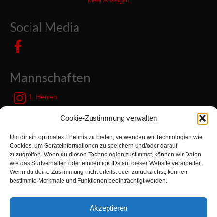
Mehr Anzeigen
Social Media
Mannschaften
1. Herren
JSG Zetel / Friesische Wehde
Cookie-Zustimmung verwalten
Um dir ein optimales Erlebnis zu bieten, verwenden wir Technologien wie
Kategorien
Cookies, um Geräteinformationen zu speichern und/oder darauf
zuzugreifen. Wenn du diesen Technologien zustimmst, können wir Daten
wie das Surfverhalten oder eindeutige IDs auf dieser Website verarbeiten.
Kategorien
Wenn du deine Zustimmung nicht erteilst oder zurückziehst, können
bestimmte Merkmale und Funktionen beeinträchtigt werden.
Suchen
Akzeptieren
nach: