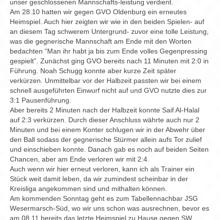
unser geschlossenen Mannschafts-leistung verdient.
Am 28.10 hatten wir gegen GVO Oldenburg ein erneutes
Heimspiel. Auch hier zeigten wir wie in den beiden Spielen- auf
an diesem Tag schwerem Untergrund- zuvor eine tolle Leistung,
was die gegnerische Mannschaft am Ende mit den Worten
bedachten “Man ihr habt ja bis zum Ende volles Gegenpressing
gespielt”. Zunächst ging GVO bereits nach 11 Minuten mit 2:0 in
Führung. Noah Schugg konnte aber kurze Zeit später
verkürzen. Unmittelbar vor der Halbzeit passten wir bei einem
schnell ausgeführten Einwurf nicht auf und GVO nutzte dies zur
3:1 Pausenführung.
Aber bereits 2 Minuten nach der Halbzeit konnte Saif Al-Halal
auf 2:3 verkürzen. Durch dieser Anschluss währte auch nur 2
Minuten und bei einem Konter schlugen wir in der Abwehr über
den Ball sodass der gegnerische Stürmer allein aufs Tor zulief
und einschieben konnte. Danach gab es noch auf beiden Seiten
Chancen, aber am Ende verloren wir mit 2:4.
Auch wenn wir hier erneut verloren, kann ich als Trainer ein
Stück weit damit leben, da wir zumindest scheinbar in der
Kreisliga angekommen sind und mithalten können.
Am kommenden Sonntag geht es zum Tabellennachbar JSG
Wesermarsch-Süd, wo wir uns schon was ausrechnen, bevor es
am 08.11 bereits das letzte Heimspiel zu Hause gegen SW