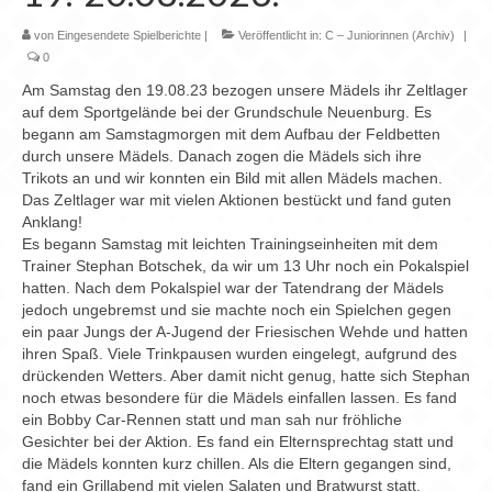
von
Eingesendete Spielberichte
|
Veröffentlicht in:
C – Juniorinnen (Archiv)
|
0
Am Samstag den 19.08.23 bezogen unsere Mädels ihr Zeltlager
auf dem Sportgelände bei der Grundschule Neuenburg. Es
begann am Samstagmorgen mit dem Aufbau der Feldbetten
durch unsere Mädels. Danach zogen die Mädels sich ihre
Trikots an und wir konnten ein Bild mit allen Mädels machen.
Das Zeltlager war mit vielen Aktionen bestückt und fand guten
Anklang!
Es begann Samstag mit leichten Trainingseinheiten mit dem
Trainer Stephan Botschek, da wir um 13 Uhr noch ein Pokalspiel
hatten. Nach dem Pokalspiel war der Tatendrang der Mädels
jedoch ungebremst und sie machte noch ein Spielchen gegen
ein paar Jungs der A-Jugend der Friesischen Wehde und hatten
ihren Spaß. Viele Trinkpausen wurden eingelegt, aufgrund des
drückenden Wetters. Aber damit nicht genug, hatte sich Stephan
noch etwas besondere für die Mädels einfallen lassen. Es fand
ein Bobby Car-Rennen statt und man sah nur fröhliche
Gesichter bei der Aktion. Es fand ein Elternsprechtag statt und
die Mädels konnten kurz chillen. Als die Eltern gegangen sind,
fand ein Grillabend mit vielen Salaten und Bratwurst statt.