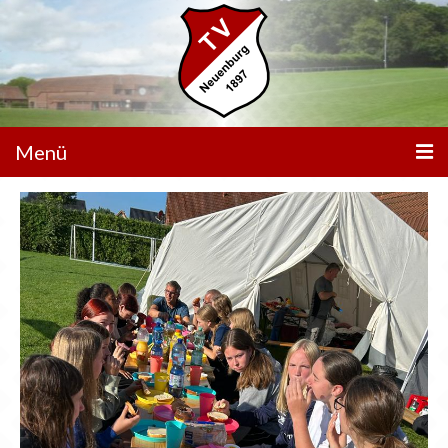
Menü
Unser Verein
Spielbetrieb
Mannschaften
Walking Football
Sportanlagen
Sponsoren