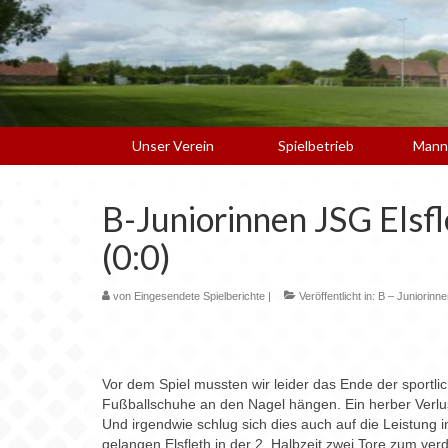
Unser Verein
Spielbetrieb
Mann
B-Juniorinnen JSG Els
(0:0)
von
Eingesendete Spielberichte
|
Veröffentlicht in:
B – Juniorinne
Vor dem Spiel mussten wir leider das Ende der sportl
Fußballschuhe an den Nagel hängen. Ein herber Verlus
Und irgendwie schlug sich dies auch auf die Leistung i
gelangen Elsfleth in der 2. Halbzeit zwei Tore zum ver