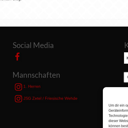
Social Media
K
Ka
Mannschaften
S
n
1. Herren
JSG Zetel / Friesische Wehde
Um dir ein o
Geräteinfor
Technologien
dieser Websi
können best