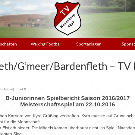
schaften
Walking Football
Sportanlagen
Spons
fleth/G’meer/Bardenfleth – TV
n (Archiv)
|
0
B-Juniorinnen Spielbericht Saison 2016/2017
Meisterschaftsspiel am 22.10.2016
ichen Karriere von Kyra Grüßing verkraften. Kyra musste auf Grund sc
t für die Mannschaft.
n Elsfleth nieder. Die Mädels kamen überhaupt nicht ins Spiel. Nachdem
dienten Sieg.