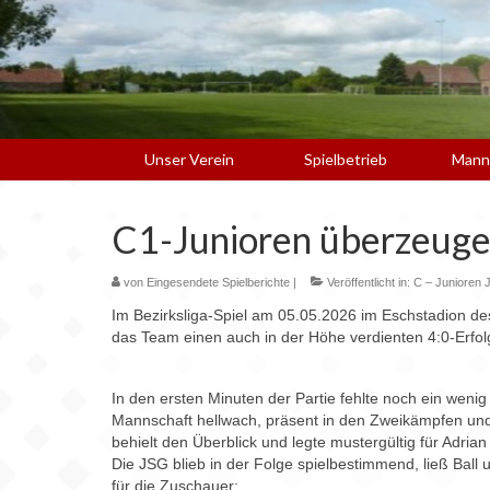
Unser Verein
Spielbetrieb
Mann
C1-Junioren überzeuge
von
Eingesendete Spielberichte
|
Veröffentlicht in:
C – Junioren 
Im Bezirksliga-Spiel am 05.05.2026 im Eschstadion d
das Team einen auch in der Höhe verdienten 4:0-Erfol
In den ersten Minuten der Partie fehlte noch ein weni
Mannschaft hellwach, präsent in den Zweikämpfen und m
behielt den Überblick und legte mustergültig für Adria
Die JSG blieb in der Folge spielbestimmend, ließ Ball
für die Zuschauer: