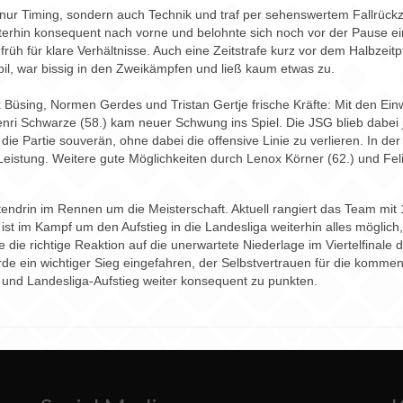
nur Timing, sondern auch Technik und traf per sehenswertem Fallrück
erhin konsequent nach vorne und belohnte sich noch vor der Pause ein
rüh für klare Verhältnisse. Auch eine Zeitstrafe kurz vor dem Halbzeit
il, war bissig in den Zweikämpfen und ließ kaum etwas zu.
k Büsing, Normen Gerdes und Tristan Gertje frische Kräfte: Mit den 
 Schwarze (58.) kam neuer Schwung ins Spiel. Die JSG blieb dabei jed
e Partie souverän, ohne dabei die offensive Linie zu verlieren. In der 
eistung. Weitere gute Möglichkeiten durch Lenox Körner (62.) und Fel
endrin im Rennen um die Meisterschaft. Aktuell rangiert das Team mit 13
ist im Kampf um den Aufstieg in die Landesliga weiterhin alles möglic
ie richtige Reaktion auf die unerwartete Niederlage im Viertelfinale de
e ein wichtiger Sieg eingefahren, der Selbstvertrauen für die kommen
nd Landesliga-Aufstieg weiter konsequent zu punkten.