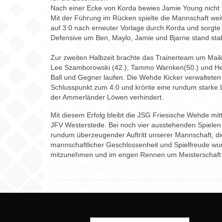
Nach einer Ecke von Korda bewies Jamie Young nicht 
Mit der Führung im Rücken spielte die Mannschaft weit
auf 3:0 nach erneuter Vorlage durch Korda und sorgte f
Defensive um Ben, Maylo, Jamie und Bjarne stand stab
Zur zweiten Halbzeit brachte das Trainerteam um Mai
Lee Szamborowski (42.), Tammo Warnken(50.) und Henri
Ball und Gegner laufen. Die Wehde Kicker verwalteten di
Schlusspunkt zum 4:0 und krönte eine rundum starke L
der Ammerländer Löwen verhindert.
Mit diesem Erfolg bleibt die JSG Friesische Wehde mitt
JFV Westerstede. Bei noch vier ausstehenden Spielen 
rundum überzeugender Auftritt unserer Mannschaft, die d
mannschaftlicher Geschlossenheit und Spielfreude wurd
mitzunehmen und im engen Rennen um Meisterschaft u