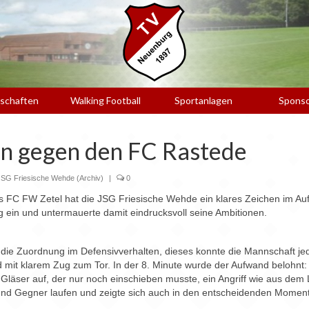
schaften
Walking Football
Sportanlagen
Spons
n gegen den FC Rastede
JSG Friesische Wehde (Archiv)
|
0
es FC FW Zetel hat die JSG Friesische Wehde ein klares Zeichen im A
g ein und untermauerte damit eindrucksvoll seine Ambitionen.
g die Zuordnung im Defensivverhalten, dieses konnte die Mannschaft je
it klarem Zug zum Tor. In der 8. Minute wurde der Aufwand belohnt: Üb
n Gläser auf, der nur noch einschieben musste, ein Angriff wie aus dem
 und Gegner laufen und zeigte sich auch in den entscheidenden Momenten