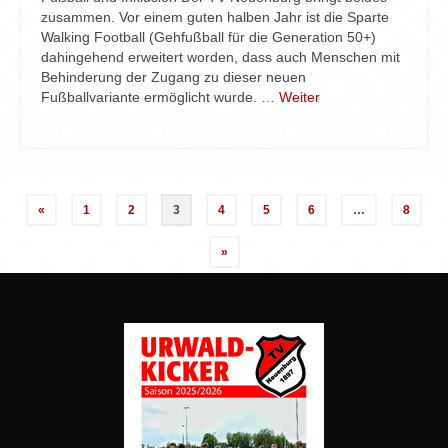
zusammen. Vor einem guten halben Jahr ist die Sparte
Walking Football (Gehfußball für die Generation 50+)
dahingehend erweitert worden, dass auch Menschen mit
Behinderung der Zugang zu dieser neuen
Fußballvariante ermöglicht wurde. …
Weiter
Seitennummerierung
«
1
2
3
4
5
6
…
8
der
»
Beiträge