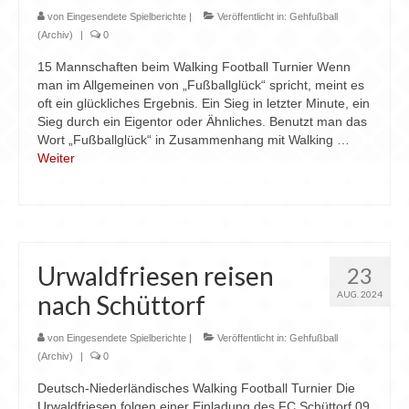
von
Eingesendete Spielberichte
|
Veröffentlicht in:
Gehfußball
(Archiv)
|
0
15 Mannschaften beim Walking Football Turnier Wenn
man im Allgemeinen von „Fußballglück“ spricht, meint es
oft ein glückliches Ergebnis. Ein Sieg in letzter Minute, ein
Sieg durch ein Eigentor oder Ähnliches. Benutzt man das
Wort „Fußballglück“ in Zusammenhang mit Walking …
Weiter
Urwaldfriesen reisen
23
AUG. 2024
nach Schüttorf
von
Eingesendete Spielberichte
|
Veröffentlicht in:
Gehfußball
(Archiv)
|
0
Deutsch-Niederländisches Walking Football Turnier Die
Urwaldfriesen folgen einer Einladung des FC Schüttorf 09