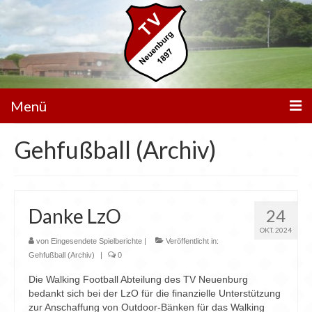
Menü
Gehfußball (Archiv)
Unser Verein
Spielbetrieb
Mannschaften
Danke LzO
24
Walking Football
OKT. 2024
von
Eingesendete Spielberichte
|
Veröffentlicht in:
Gehfußball (Archiv)
|
0
Sportanlagen
Die Walking Football Abteilung des TV Neuenburg
Sponsoren
bedankt sich bei der LzO für die finanzielle Unterstützung
zur Anschaffung von Outdoor-Bänken für das Walking