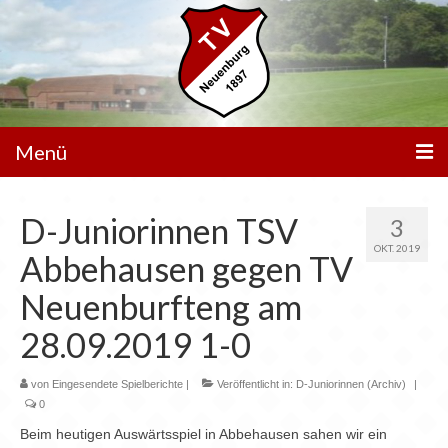
Menü
Unser Verein
D-Juniorinnen TSV
3
Spielbetrieb
OKT. 2019
Abbehausen gegen TV
Mannschaften
Neuenburfteng am
Walking Football
28.09.2019 1-0
Sportanlagen
von
Eingesendete Spielberichte
|
Veröffentlicht in:
D-Juniorinnen (Archiv)
|
0
Sponsoren
Beim heutigen Auswärtsspiel in Abbehausen sahen wir ein