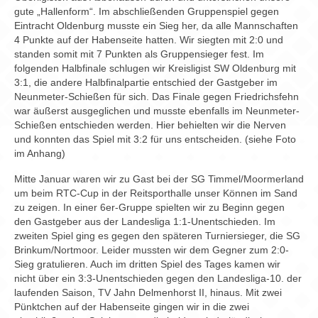
gute „Hallenform“. Im abschließenden Gruppenspiel gegen
Eintracht Oldenburg musste ein Sieg her, da alle Mannschaften
4 Punkte auf der Habenseite hatten. Wir siegten mit 2:0 und
standen somit mit 7 Punkten als Gruppensieger fest. Im
folgenden Halbfinale schlugen wir Kreisligist SW Oldenburg mit
3:1, die andere Halbfinalpartie entschied der Gastgeber im
Neunmeter-Schießen für sich. Das Finale gegen Friedrichsfehn
war äußerst ausgeglichen und musste ebenfalls im Neunmeter-
Schießen entschieden werden. Hier behielten wir die Nerven
und konnten das Spiel mit 3:2 für uns entscheiden. (siehe Foto
im Anhang)
Mitte Januar waren wir zu Gast bei der SG Timmel/Moormerland
um beim RTC-Cup in der Reitsporthalle unser Können im Sand
zu zeigen. In einer 6er-Gruppe spielten wir zu Beginn gegen
den Gastgeber aus der Landesliga 1:1-Unentschieden. Im
zweiten Spiel ging es gegen den späteren Turniersieger, die SG
Brinkum/Nortmoor. Leider mussten wir dem Gegner zum 2:0-
Sieg gratulieren. Auch im dritten Spiel des Tages kamen wir
nicht über ein 3:3-Unentschieden gegen den Landesliga-10. der
laufenden Saison, TV Jahn Delmenhorst II, hinaus. Mit zwei
Pünktchen auf der Habenseite gingen wir in die zwei