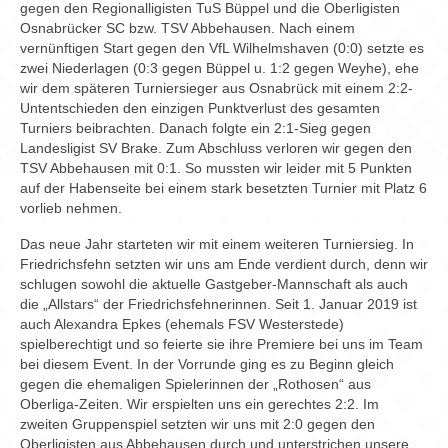
gegen den Regionalligisten TuS Büppel und die Oberligisten
Osnabrücker SC bzw. TSV Abbehausen. Nach einem
vernünftigen Start gegen den VfL Wilhelmshaven (0:0) setzte es
zwei Niederlagen (0:3 gegen Büppel u. 1:2 gegen Weyhe), ehe
wir dem späteren Turniersieger aus Osnabrück mit einem 2:2-
Untentschieden den einzigen Punktverlust des gesamten
Turniers beibrachten. Danach folgte ein 2:1-Sieg gegen
Landesligist SV Brake. Zum Abschluss verloren wir gegen den
TSV Abbehausen mit 0:1. So mussten wir leider mit 5 Punkten
auf der Habenseite bei einem stark besetzten Turnier mit Platz 6
vorlieb nehmen.
Das neue Jahr starteten wir mit einem weiteren Turniersieg. In
Friedrichsfehn setzten wir uns am Ende verdient durch, denn wir
schlugen sowohl die aktuelle Gastgeber-Mannschaft als auch
die „Allstars“ der Friedrichsfehnerinnen. Seit 1. Januar 2019 ist
auch Alexandra Epkes (ehemals FSV Westerstede)
spielberechtigt und so feierte sie ihre Premiere bei uns im Team
bei diesem Event. In der Vorrunde ging es zu Beginn gleich
gegen die ehemaligen Spielerinnen der „Rothosen“ aus
Oberliga-Zeiten. Wir erspielten uns ein gerechtes 2:2. Im
zweiten Gruppenspiel setzten wir uns mit 2:0 gegen den
Oberligisten aus Abbehausen durch und unterstrichen unsere