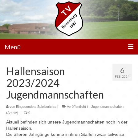
Menü
Unser Verein
Hallensaison
6
Spielbetrieb
FEB. 2024
2023/2024
Mannschaften
Jugendmannschaften
Walking Football
von
Eingesendete Spielberichte
|
Veröffentlicht in:
Jugendmannschaften
(Archiv)
|
0
Sportanlagen
Aktuell befinden sich unsere Jugendmannschaften noch in der
Sponsoren
Hallensaison.
Die älteren Jahrgänge konnte in ihren Staffeln zwar teilweise