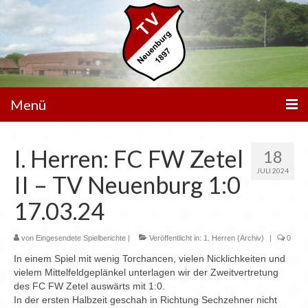
Menü
Unser Verein
I. Herren: FC FW Zetel
18
Spielbetrieb
JULI 2024
II – TV Neuenburg 1:0
Mannschaften
17.03.24
Walking Football
von
Eingesendete Spielberichte
|
Veröffentlicht in:
1. Herren (Archiv)
|
0
Sportanlagen
In einem Spiel mit wenig Torchancen, vielen Nicklichkeiten und
vielem Mittelfeldgeplänkel unterlagen wir der Zweitvertretung
Sponsoren
des FC FW Zetel auswärts mit 1:0.
In der ersten Halbzeit geschah in Richtung Sechzehner nicht