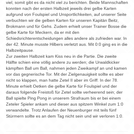
Chronik
viel, somit gibt es da nicht viel zu berichten. Beide Mannschaften
konnten nach der ersten Halbzeit jeweils drei gelbe Karten
Archiv
aufgrund von Foulspiel und Unsportlichkeiten, auf unserer Seite
verbuchten wir die gelben Karten für unseren Kapitän Beitz,
Brokmann und für Gehs. Zudem erhielt unser Trainer Bosse die
gelbe Karte für Meckern, da er mit den
Schiedsrichterentscheidungen alles andere als zufrieden war. In
der 42. Minute musste Hilbers verletzt aus. Mit 0:0 ging es in die
Halbzeitpause.
Zur zweiten Halbzeit kam Kiss neu in die Partie. Die zweite
Hälfte schien eine völlig andere zu werden; die Urwaldkicker
kämpften Ball um Ball, nahmen jeden Zweikampf an und kamen
vor das gegnerische Tor. Mit der Zielgenauigkeit sollte es aber
nicht so klappen, man hatte Zetel II aber im Griff. In der 78.
Minute erhielt Oetken die gelbe Karte für Foulspiel und der
daraus folgende Freistoß für Zetel sollte verheerend sein; der
Ball spielte Ping Pong in unserem Strafraum bis er bei einem
Zeteler Spieler ankam und dieser aus spitzem Winkel zum 1:0
verwandelte. Trotz Anlaufen der Neuenburger mit teils fünf
Stürmern sollte es an dem Tag nicht sein und wir verloren 1:0.