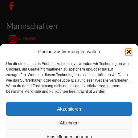
Mannschaften
1. Herren
JSG Zetel / Friesische Wehde
Cookie-Zustimmung verwalten
Um dir ein optimales Erlebnis zu bieten, verwenden wir Technologien wie
Kategorien
Cookies, um Geräteinformationen zu speichern und/oder darauf
zuzugreifen. Wenn du diesen Technologien zustimmst, können wir Daten
wie das Surfverhalten oder eindeutige IDs auf dieser Website verarbeiten.
Kategorien
Wenn du deine Zustimmung nicht erteilst oder zurückziehst, können
bestimmte Merkmale und Funktionen beeinträchtigt werden.
Suchen
Akzeptieren
nach:
Ablehnen
Zur Turnabteilung TVN wechseln
Einstellungen ansehen