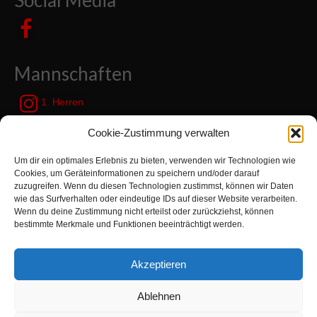
Social Media
Mannschaften
1. Herren
JSG Zetel / Friesische Wehde
Cookie-Zustimmung verwalten
Um dir ein optimales Erlebnis zu bieten, verwenden wir Technologien wie
Kategorien
Cookies, um Geräteinformationen zu speichern und/oder darauf
zuzugreifen. Wenn du diesen Technologien zustimmst, können wir Daten
wie das Surfverhalten oder eindeutige IDs auf dieser Website verarbeiten.
Kategorien
Wenn du deine Zustimmung nicht erteilst oder zurückziehst, können
bestimmte Merkmale und Funktionen beeinträchtigt werden.
Suchen
Akzeptieren
nach:
Ablehnen
Zur Turnabteilung TVN wechseln