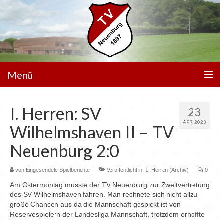
Menü
Unser Verein
I. Herren: SV
23
Spielbetrieb
APR. 2023
Wilhelmshaven II – TV
Mannschaften
Neuenburg 2:0
Walking Football
von
Eingesendete Spielberichte
|
Veröffentlicht in:
1. Herren (Archiv)
|
0
Sportanlagen
Am Ostermontag musste der TV Neuenburg zur Zweitvertretung
des SV Wilhelmshaven fahren. Man rechnete sich nicht allzu
Sponsoren
große Chancen aus da die Mannschaft gespickt ist von
Reservespielern der Landesliga-Mannschaft, trotzdem erhoffte