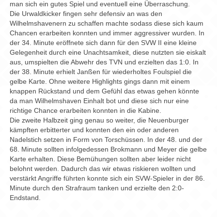
Chronik
man sich ein gutes Spiel und eventuell eine Überraschung.
Die Urwaldkicker fingen sehr defensiv an was den
Archiv
Wilhelmshavenern zu schaffen machte sodass diese sich kaum
Chancen erarbeiten konnten und immer aggressiver wurden. In
der 34. Minute eröffnete sich dann für den SVW II eine kleine
Gelegenheit durch eine Unachtsamkeit, diese nutzten sie eiskalt
aus, umspielten die Abwehr des TVN und erzielten das 1:0. In
der 38. Minute erhielt Janßen für wiederholtes Foulspiel die
gelbe Karte. Ohne weitere Highlights gings dann mit einem
knappen Rückstand und dem Gefühl das etwas gehen könnte
da man Wilhelmshaven Einhalt bot und diese sich nur eine
richtige Chance erarbeiten konnten in die Kabine.
Die zweite Halbzeit ging genau so weiter, die Neuenburger
kämpften erbitterter und konnten den ein oder anderen
Nadelstich setzen in Form von Torschüssen. In der 48. und der
68. Minute sollten infolgedessen Brokmann und Meyer die gelbe
Karte erhalten. Diese Bemühungen sollten aber leider nicht
belohnt werden. Dadurch das wir etwas riskieren wollten und
verstärkt Angriffe führten konnte sich ein SVW-Spieler in der 86.
Minute durch den Strafraum tanken und erzielte den 2:0-
Endstand.