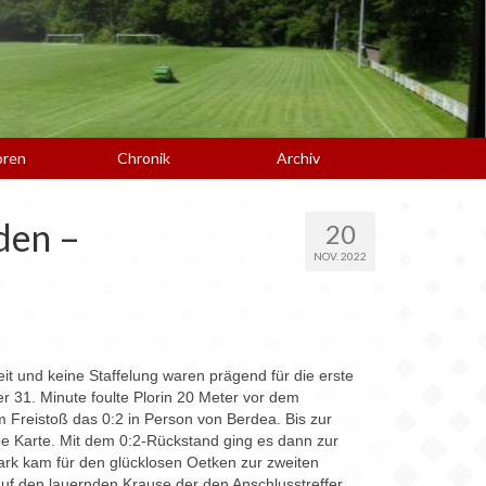
oren
Chronik
Archiv
den –
20
NOV. 2022
it und keine Staffelung waren prägend für die erste
er 31. Minute foulte Plorin 20 Meter vor dem
m Freistoß das 0:2 in Person von Berdea. Bis zur
elbe Karte. Mit dem 0:2-Rückstand ging es dann zur
tark kam für den glücklosen Oetken zur zweiten
 auf den lauernden Krause der den Anschlusstreffer