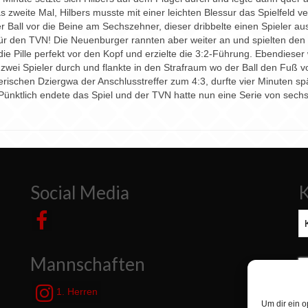
s zweite Mal, Hilbers musste mit einer leichten Blessur das Spielfeld v
r Ball vor die Beine am Sechszehner, dieser dribbelte einen Spieler aus
ür den TVN! Die Neuenburger rannten aber weiter an und spielten den G
die Pille perfekt vor den Kopf und erzielte die 3:2-Führung. Ebendiese
 zwei Spieler durch und flankte in den Strafraum wo der Ball den Fuß 
rischen Dziergwa der Anschlusstreffer zum 4:3, durfte vier Minuten s
 Pünktlich endete das Spiel und der TVN hatte nun eine Serie von sec
Social Media
K
Ka
Mannschaften
S
n
1. Herren
Um dir ein o