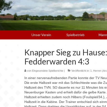
Unser Verein
Spielbetrieb
Mann
Knapper Sieg zu Hause
Fedderwarden 4:3
von
Eingesendete Spielberichte
|
Veröffentlicht in:
1. Herren (Arc
In einer nervenaufreibenden Partie konnte der TV Neu
Die erste Halbzeit war mit das Schlechteste was die Z
Halbzeit des TVN. SO dauerte es nur 11 Minuten bis es 
Neuenburger Kasten und erhielt dafür die gelbe Karte.
Halbzeit erhielten zudem noch Hilbers (Foulspiel/34.),
Halbzeit in die Kabine. Der Trainer entschied sich ei
Halbzeit. Dann drehten die Urwaldkicker auf; in der 5