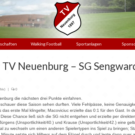
schaften
Walking Football
Sportanlagen
Spons
: TV Neuenburg – SG Sengwar
hiv)
|
0
enburg die nächsten drei Punkte einfahren.
uschauer diese Saison sehen durften. Viele Fehlpässe, keine Genauigke
das erste Mal klingelte; Macoviciuc erzielte das 0:1 für den Gast. In d
 Diese Chance ließ sich die SG nicht entgehen und erzielte per direkte
 Jürgens (Unsportlichkeit/40.) und Krause (Unsportlichkeit/42.) eine g
nmal zu wechseln um einen anderen Spielertypen ins Spiel zu bringen; S
4. Minute setzte sich Hilbers auf dem Flügel durch und legte dann quer