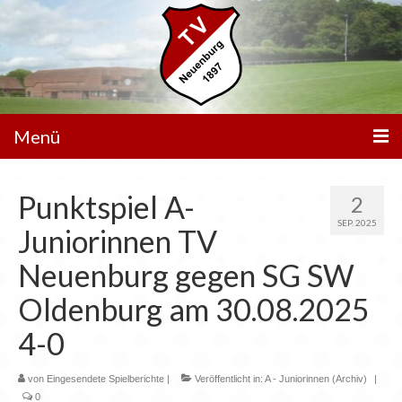
Menü
Unser Verein
Punktspiel A-
2
Spielbetrieb
SEP. 2025
Juniorinnen TV
Mannschaften
Neuenburg gegen SG SW
Walking Football
Oldenburg am 30.08.2025
Sportanlagen
4-0
Sponsoren
von
Eingesendete Spielberichte
|
Veröffentlicht in:
A - Juniorinnen (Archiv)
|
0