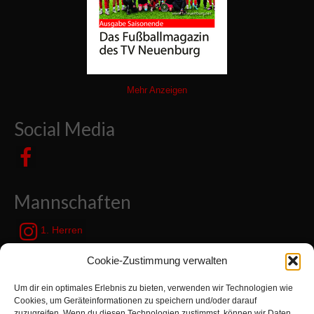
Mehr Anzeigen
Social Media
Mannschaften
1. Herren
JSG Zetel / Friesische Wehde
Cookie-Zustimmung verwalten
Um dir ein optimales Erlebnis zu bieten, verwenden wir Technologien wie
Kategorien
Cookies, um Geräteinformationen zu speichern und/oder darauf
zuzugreifen. Wenn du diesen Technologien zustimmst, können wir Daten