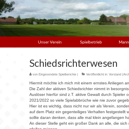
Unser Verein
Spielbetrieb
Mann
Schiedsrichterwesen
von
Eingesendete Spielberichte
|
Veröffentlicht in:
Vorstand (Arch
Hiermit möchte ich mich mit einem ernstes Anliegen a
Die Zahl der aktiven Schiedsrichter nimmt in besorgni
Auslöser hierfür sind z.T. aktive Gewalt durch Spieler
2021/2022 so viele Spielabbrüche wie nie zuvor gegebe
Hier ist es wichtig, dass nicht nur wir als Verein, so
auf dem Platz ein gegenteiliges Verhalten festgestellt
sollte daran denken, dass alle mal klein angefangen 
An dieser Stelle geht ein großer Dank an alle, die sic