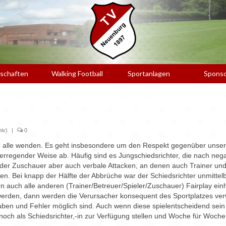
schaften
Walking Football
Sportanlagen
Spons
iv)
|
0
n alle wenden. Es geht insbesondere um den Respekt gegenüber unsere
serregender Weise ab. Häufig sind es Jungschiedsrichter, die nach neg
 oder Zuschauer aber auch verbale Attacken, an denen auch Trainer und V
n. Bei knapp der Hälfte der Abbrüche war der Schiedsrichter unmittelb
ndern auch alle anderen (Trainer/Betreuer/Spieler/Zuschauer) Fairplay e
 werden, dann werden die Verursacher konsequent des Sportplatzes verwi
haben und Fehler möglich sind. Auch wenn diese spielentscheidend sei
h noch als Schiedsrichter,-in zur Verfügung stellen und Woche für Woche 