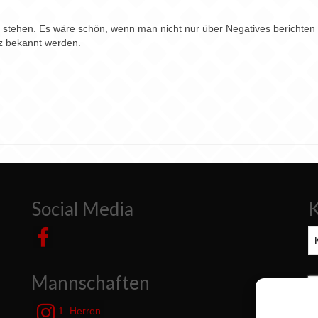
d stehen. Es wäre schön, wenn man nicht nur über Negatives berichten 
z bekannt werden.
Social Media
K
Ka
Mannschaften
S
n
1. Herren