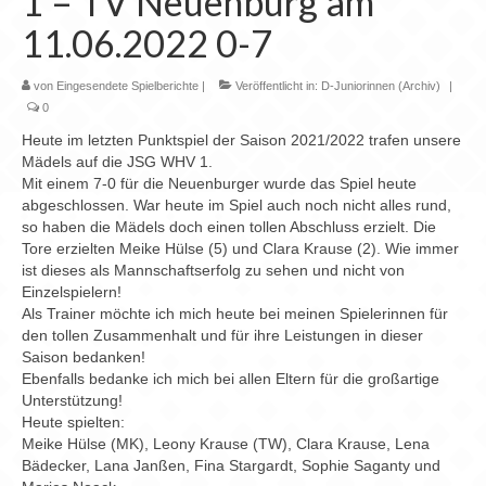
1 – TV Neuenburg am
Chronik
11.06.2022 0-7
Archiv
von
Eingesendete Spielberichte
|
Veröffentlicht in:
D-Juniorinnen (Archiv)
|
0
Heute im letzten Punktspiel der Saison 2021/2022 trafen unsere
Mädels auf die JSG WHV 1.
Mit einem 7-0 für die Neuenburger wurde das Spiel heute
abgeschlossen. War heute im Spiel auch noch nicht alles rund,
so haben die Mädels doch einen tollen Abschluss erzielt. Die
Tore erzielten Meike Hülse (5) und Clara Krause (2). Wie immer
ist dieses als Mannschaftserfolg zu sehen und nicht von
Einzelspielern!
Als Trainer möchte ich mich heute bei meinen Spielerinnen für
den tollen Zusammenhalt und für ihre Leistungen in dieser
Saison bedanken!
Ebenfalls bedanke ich mich bei allen Eltern für die großartige
Unterstützung!
Heute spielten:
Meike Hülse (MK), Leony Krause (TW), Clara Krause, Lena
Bädecker, Lana Janßen, Fina Stargardt, Sophie Saganty und