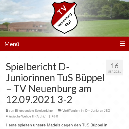
Menü
Unser Verein
Spielbericht D-
16
Spielbetrieb
SEP. 2021
Juniorinnen TuS Büppel
Mannschaften
– TV Neuenburg am
Walking Football
12.09.2021 3-2
Sportanlagen
von
Eingesendete Spielberichte
|
Veröffentlicht in:
D – Junioren JSG
Friesische Wehde III (Archiv)
|
0
Sponsoren
Heute spielten unsere Mädels gegen den TuS Büppel in