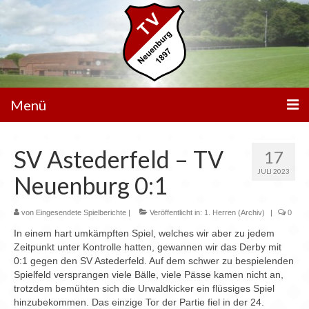
Menü
Unser Verein
SV Astederfeld – TV
17
Spielbetrieb
JULI 2023
Neuenburg 0:1
Mannschaften
von
Eingesendete Spielberichte
|
Veröffentlicht in:
1. Herren (Archiv)
|
0
Walking Football
In einem hart umkämpften Spiel, welches wir aber zu jedem
Zeitpunkt unter Kontrolle hatten, gewannen wir das Derby mit
Sportanlagen
0:1 gegen den SV Astederfeld. Auf dem schwer zu bespielenden
Spielfeld versprangen viele Bälle, viele Pässe kamen nicht an,
Sponsoren
trotzdem bemühten sich die Urwaldkicker ein flüssiges Spiel
hinzubekommen. Das einzige Tor der Partie fiel in der 24.