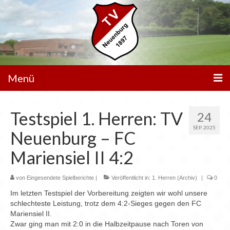
Menü
Unser Verein
Testspiel 1. Herren: TV
24
Spielbetrieb
SEP. 2025
Neuenburg – FC
Mannschaften
Mariensiel II 4:2
Walking Football
von
Eingesendete Spielberichte
|
Veröffentlicht in:
1. Herren (Archiv)
|
0
Sportanlagen
Im letzten Testspiel der Vorbereitung zeigten wir wohl unsere
schlechteste Leistung, trotz dem 4:2-Sieges gegen den FC
Sponsoren
Mariensiel II.
Zwar ging man mit 2:0 in die Halbzeitpause nach Toren von