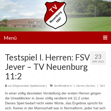
Menü
Unser Verein
Testspiel I. Herren: FSV
23
Spielbetrieb
APR. 2023
Jever – TV Neuenburg
Mannschaften
11:2
Walking Football
von
Eingesendete Spielberichte
|
Veröffentlicht in:
1. Herren (Archiv)
|
0
Sportanlagen
In einer völlig desolaten Vorstellung der ersten Herren gingen
die Urwaldkicker in Jever völlig verdient mit 11:2 unter.
Sponsoren
Dieses Spiel bedarf nicht vieler Worte, das Ergebnis spricht für
sich. Keiner in der Mannschaft war in Normalform, jeder hat sich