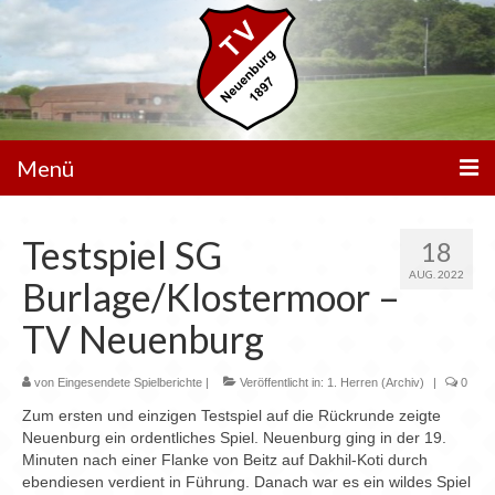
Menü
Unser Verein
Testspiel SG
18
Spielbetrieb
AUG. 2022
Burlage/Klostermoor –
Mannschaften
TV Neuenburg
Walking Football
von
Eingesendete Spielberichte
|
Veröffentlicht in:
1. Herren (Archiv)
|
0
Sportanlagen
Zum ersten und einzigen Testspiel auf die Rückrunde zeigte
Neuenburg ein ordentliches Spiel. Neuenburg ging in der 19.
Sponsoren
Minuten nach einer Flanke von Beitz auf Dakhil-Koti durch
ebendiesen verdient in Führung. Danach war es ein wildes Spiel