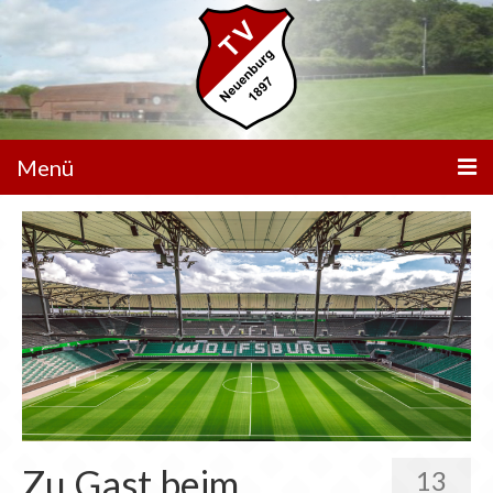
Menü
Unser Verein
Spielbetrieb
Mannschaften
Walking Football
Sportanlagen
Sponsoren
Zu Gast beim
13