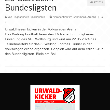
Chronik
MÄRZ 2024
Bundesligsten
Archiv
von
Eingesendete Spielberichte
|
Veröffentlicht in:
Gehfußball (Archiv)
|
0
Urwaldfriesen kicken in der Volkswagen Arena
Das Walking Football Team des TV Neuenburg folgt einer
Einladung des VFL Wolfsburg und wird am 22.05.2024 das
Teilnehmerfeld für das 3. Walking Football Turnier in der
Volkswagen Arena ergänzen. Gespielt wird auf dem edlen Grün
des Bundesligisten. Bleib am Ball.