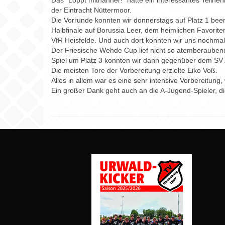
Das “Löppt mitnanner!” hatte ein interessantes Teil
der Eintracht Nüttermoor.
Die Vorrunde konnten wir donnerstags auf Platz 1 bee
Halbfinale auf Borussia Leer, dem heimlichen Favorite
VfR Heisfelde. Und auch dort konnten wir uns nochmal
Der Friesische Wehde Cup lief nicht so atemberaubend.
Spiel um Platz 3 konnten wir dann gegenüber dem SV 
Die meisten Tore der Vorbereitung erzielte Eiko Voß.
Alles in allem war es eine sehr intensive Vorbereitung
Ein großer Dank geht auch an die A-Jugend-Spieler, di