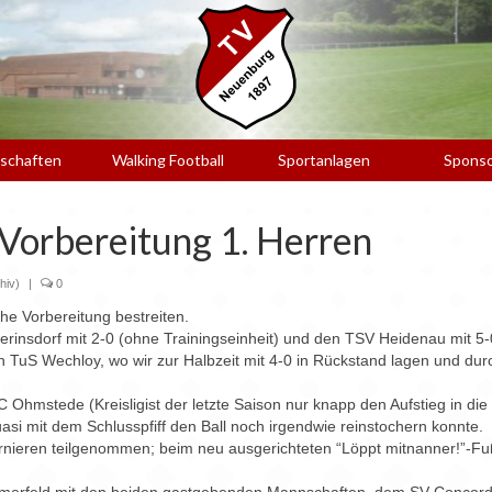
schaften
Walking Football
Sportanlagen
Spons
orbereitung 1. Herren
hiv)
|
0
he Vorbereitung bestreiten.
erinsdorf mit 2-0 (ohne Trainingseinheit) und den TSV Heidenau mit 5-
 TuS Wechloy, wo wir zur Halbzeit mit 4-0 in Rückstand lagen und dur
Ohmstede (Kreisligist der letzte Saison nur knapp den Aufstieg in die 
si mit dem Schlusspfiff den Ball noch irgendwie reinstochern konnte.
nieren teilgenommen; beim neu ausgerichteten “Löppt mitnanner!”-Fuß