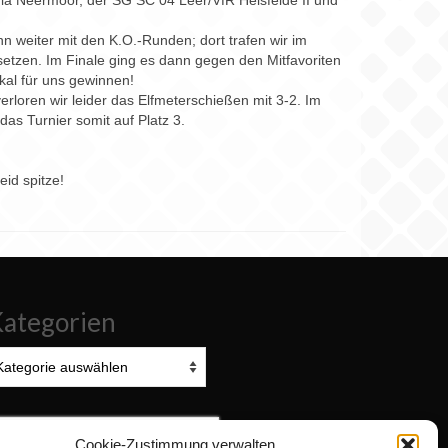
ia Neermoor, der SG SC 04 Leer/VfR Heisfelde II und
 weiter mit den K.O.-Runden; dort trafen wir im
setzen. Im Finale ging es dann gegen den Mitfavoriten
kal für uns gewinnen!
rloren wir leider das Elfmeterschießen mit 3-2. Im
s Turnier somit auf Platz 3.
id spitze!
ategorien
tegorien
uchen
Cookie-Zustimmung verwalten
ach: