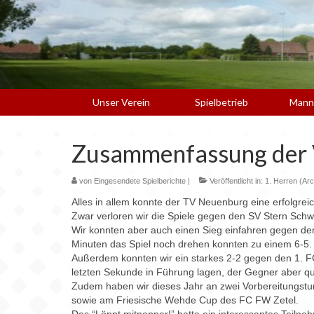
Unser Verein
Spielbetrieb
Mann
Zusammenfassung der V
von
Eingesendete Spielberichte
|
Veröffentlicht in:
1. Herren (Arc
Alles in allem konnte der TV Neuenburg eine erfolgreic
Zwar verloren wir die Spiele gegen den SV Stern Schw
Wir konnten aber auch einen Sieg einfahren gegen den
Minuten das Spiel noch drehen konnten zu einem 6-5.
Außerdem konnten wir ein starkes 2-2 gegen den 1. FC 
letzten Sekunde in Führung lagen, der Gegner aber qua
Zudem haben wir dieses Jahr an zwei Vorbereitungstur
sowie am Friesische Wehde Cup des FC FW Zetel.