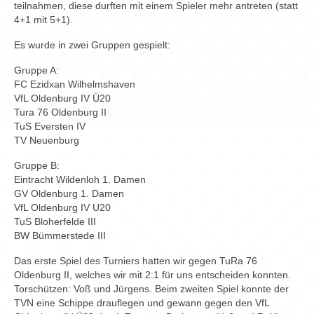
Chronik
teilnahmen, diese durften mit einem Spieler mehr antreten (statt
4+1 mit 5+1).
Archiv
Es wurde in zwei Gruppen gespielt:
Gruppe A:
FC Ezidxan Wilhelmshaven
VfL Oldenburg IV Ü20
Tura 76 Oldenburg II
TuS Eversten IV
TV Neuenburg
Gruppe B:
Eintracht Wildenloh 1. Damen
GV Oldenburg 1. Damen
VfL Oldenburg IV U20
TuS Bloherfelde III
BW Bümmerstede III
Das erste Spiel des Turniers hatten wir gegen TuRa 76
Oldenburg II, welches wir mit 2:1 für uns entscheiden konnten.
Torschützen: Voß und Jürgens. Beim zweiten Spiel konnte der
TVN eine Schippe drauflegen und gewann gegen den VfL