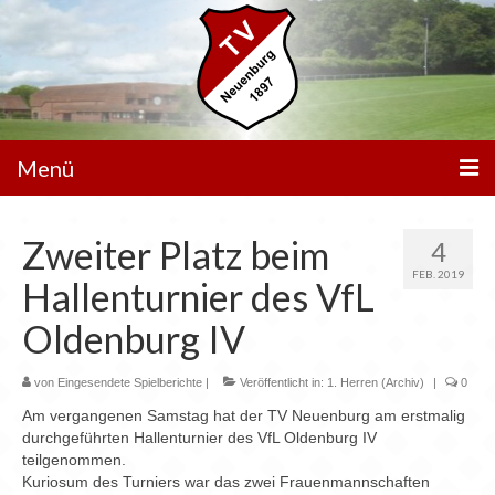
Menü
Unser Verein
Zweiter Platz beim
4
Spielbetrieb
FEB. 2019
Hallenturnier des VfL
Mannschaften
Oldenburg IV
Walking Football
von
Eingesendete Spielberichte
|
Veröffentlicht in:
1. Herren (Archiv)
|
0
Sportanlagen
Am vergangenen Samstag hat der TV Neuenburg am erstmalig
durchgeführten Hallenturnier des VfL Oldenburg IV
Sponsoren
teilgenommen.
Kuriosum des Turniers war das zwei Frauenmannschaften