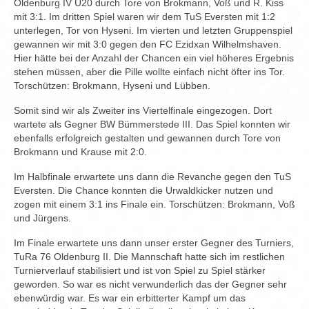
Oldenburg IV Ü20 durch Tore von Brokmann, Voß und R. Kiss
mit 3:1. Im dritten Spiel waren wir dem TuS Eversten mit 1:2
unterlegen, Tor von Hyseni. Im vierten und letzten Gruppenspiel
gewannen wir mit 3:0 gegen den FC Ezidxan Wilhelmshaven.
Hier hätte bei der Anzahl der Chancen ein viel höheres Ergebnis
stehen müssen, aber die Pille wollte einfach nicht öfter ins Tor.
Torschützen: Brokmann, Hyseni und Lübben.
Somit sind wir als Zweiter ins Viertelfinale eingezogen. Dort
wartete als Gegner BW Bümmerstede III. Das Spiel konnten wir
ebenfalls erfolgreich gestalten und gewannen durch Tore von
Brokmann und Krause mit 2:0.
Im Halbfinale erwartete uns dann die Revanche gegen den TuS
Eversten. Die Chance konnten die Urwaldkicker nutzen und
zogen mit einem 3:1 ins Finale ein. Torschützen: Brokmann, Voß
und Jürgens.
Im Finale erwartete uns dann unser erster Gegner des Turniers,
TuRa 76 Oldenburg II. Die Mannschaft hatte sich im restlichen
Turnierverlauf stabilisiert und ist von Spiel zu Spiel stärker
geworden. So war es nicht verwunderlich das der Gegner sehr
ebenwürdig war. Es war ein erbitterter Kampf um das