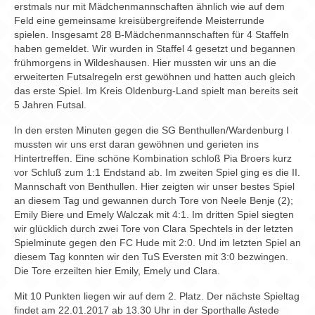
Chronik
erstmals nur mit Mädchenmannschaften ähnlich wie auf dem
Feld eine gemeinsame kreisübergreifende Meisterrunde
Archiv
spielen. Insgesamt 28 B-Mädchenmannschaften für 4 Staffeln
haben gemeldet. Wir wurden in Staffel 4 gesetzt und begannen
frühmorgens in Wildeshausen. Hier mussten wir uns an die
erweiterten Futsalregeln erst gewöhnen und hatten auch gleich
das erste Spiel. Im Kreis Oldenburg-Land spielt man bereits seit
5 Jahren Futsal.
In den ersten Minuten gegen die SG Benthullen/Wardenburg I
mussten wir uns erst daran gewöhnen und gerieten ins
Hintertreffen. Eine schöne Kombination schloß Pia Broers kurz
vor Schluß zum 1:1 Endstand ab. Im zweiten Spiel ging es die II.
Mannschaft von Benthullen. Hier zeigten wir unser bestes Spiel
an diesem Tag und gewannen durch Tore von Neele Benje (2);
Emily Biere und Emely Walczak mit 4:1. Im dritten Spiel siegten
wir glücklich durch zwei Tore von Clara Spechtels in der letzten
Spielminute gegen den FC Hude mit 2:0. Und im letzten Spiel an
diesem Tag konnten wir den TuS Eversten mit 3:0 bezwingen.
Die Tore erzeilten hier Emily, Emely und Clara.
Mit 10 Punkten liegen wir auf dem 2. Platz. Der nächste Spieltag
findet am 22.01.2017 ab 13.30 Uhr in der Sporthalle Astede