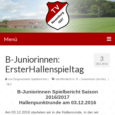
Menü
Unser Verein
B-Juniorinnen:
3
Spielbetrieb
DEZ. 2016
ErsterHallenspieltag
Mannschaften
von
Eingesendete Spielberichte
|
Veröffentlicht in:
B – Juniorinnen (Archiv)
|
Walking Football
0
B-Juniorinnen Spielbericht Saison
Sportanlagen
2016/2017
Hallenpunktrunde am 03.12.2016
Sponsoren
Am 03.12.2016 starteten wir in die Hallenrunde, in der wir