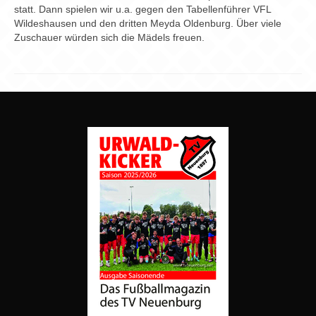
statt. Dann spielen wir u.a. gegen den Tabellenführer VFL
Wildeshausen und den dritten Meyda Oldenburg. Über viele
Zuschauer würden sich die Mädels freuen.