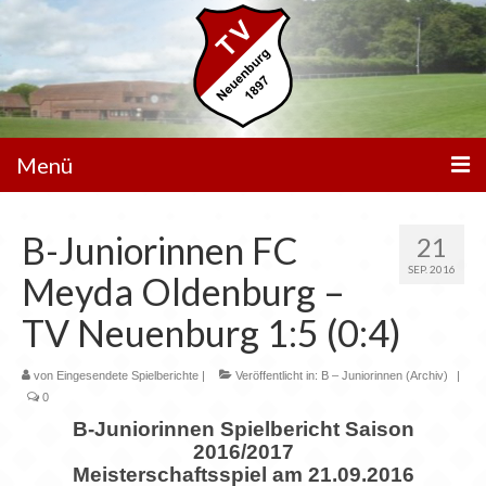
Menü
Unser Verein
B-Juniorinnen FC
21
Spielbetrieb
SEP. 2016
Meyda Oldenburg –
Mannschaften
TV Neuenburg 1:5 (0:4)
Walking Football
von
Eingesendete Spielberichte
|
Veröffentlicht in:
B – Juniorinnen (Archiv)
|
0
Sportanlagen
B-Juniorinnen Spielbericht Saison
Sponsoren
2016/2017
Meisterschaftsspiel am 21.09.2016