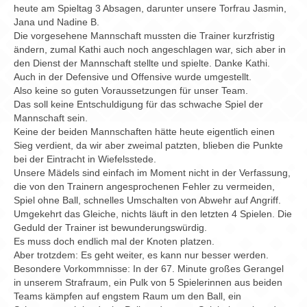
Chronik
heute am Spieltag 3 Absagen, darunter unsere Torfrau Jasmin,
Jana und Nadine B.
Archiv
Die vorgesehene Mannschaft mussten die Trainer kurzfristig
ändern, zumal Kathi auch noch angeschlagen war, sich aber in
den Dienst der Mannschaft stellte und spielte. Danke Kathi.
Auch in der Defensive und Offensive wurde umgestellt.
Also keine so guten Voraussetzungen für unser Team.
Das soll keine Entschuldigung für das schwache Spiel der
Mannschaft sein.
Keine der beiden Mannschaften hätte heute eigentlich einen
Sieg verdient, da wir aber zweimal patzten, blieben die Punkte
bei der Eintracht in Wiefelsstede.
Unsere Mädels sind einfach im Moment nicht in der Verfassung,
die von den Trainern angesprochenen Fehler zu vermeiden,
Spiel ohne Ball, schnelles Umschalten von Abwehr auf Angriff.
Umgekehrt das Gleiche, nichts läuft in den letzten 4 Spielen. Die
Geduld der Trainer ist bewunderungswürdig.
Es muss doch endlich mal der Knoten platzen.
Aber trotzdem: Es geht weiter, es kann nur besser werden.
Besondere Vorkommnisse: In der 67. Minute großes Gerangel
in unserem Strafraum, ein Pulk von 5 Spielerinnen aus beiden
Teams kämpfen auf engstem Raum um den Ball, ein