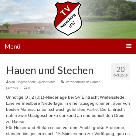
Menü
Unser Verein
Hauen und Stechen
20
Spielbetrieb
OKT. 2019
von
Eingesendete Spielberichte
|
Veröffentlicht in:
Damen II
Mannschaften
(Archiv)
|
0
Unnötige O : 2 (0:1)-Niederlage bei SV Eintracht Wiefelsstede!
Walking Football
Eine vermeidbare Niederlage, in einer ausgeglichenen, aber von
beiden Mannschaften schwach geführten Partie. Die Eintracht
Sportanlagen
nahm zwei Gastgeschenke dankend an und behielt den Dreier
zu Hause.
Sponsoren
Für Holger und Stefan schon vor dem Anpfiff große Probleme,
standen bis gestern noch 15 Spielerinnen zur Verfügung, gab es