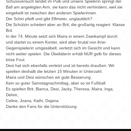
Schussversuch landet im Pulk und unsere Spielerin springt der
Ball am angelegten Arm, sie kann das nicht verhindern, weil sie
eingekeilt ist zwischen den anderen Spielerinnen.
Der Schiri pfeift und gibt Elfmeter, unglaublich?.
Die Schützin scheitert aber an Brit, die großartig reagiert. Klasse
Brit.
In der 74. Minute setzt sich Maira in einem Zweikampf durch
und startet zu einem Konter, wird aber brutal von ihrer
Gegenspielerin umgesäbelt, verletzt sich im Gesicht und kann
nicht weiter spielen. Die Übeltäterin erhält NUR gelb für dieses
böse Foul.
Desi hat sich ebenfalls verletzt und ist bereits draußen. Wir
spielten deshalb die letzten 15 Minuten in Unterzahl.
Maira und Desi wünschen wir gute Besserung.
Kein so guter Samstagnachmittag, aber so ist Fußball.
Es spielten Brit, Bianca, Desi, Jacky, Theresa, Maira, Inga,
Delvin,
Celine, Joana, Kathi, Dajana.
Danke den Fans für die Unterstützung