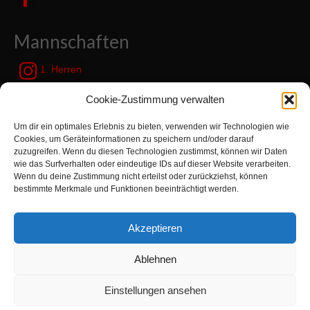
Mannschaften
1. Herren
JSG Zetel / Friesische Wehde
Cookie-Zustimmung verwalten
Um dir ein optimales Erlebnis zu bieten, verwenden wir Technologien wie
Kategorien
Cookies, um Geräteinformationen zu speichern und/oder darauf
zuzugreifen. Wenn du diesen Technologien zustimmst, können wir Daten
wie das Surfverhalten oder eindeutige IDs auf dieser Website verarbeiten.
Kategorien
Wenn du deine Zustimmung nicht erteilst oder zurückziehst, können
bestimmte Merkmale und Funktionen beeinträchtigt werden.
Suchen
Akzeptieren
nach:
Ablehnen
Zur Turnabteilung TVN wechseln
Einstellungen ansehen
© 2026 TV Neuenburg e.V. - WordPress Theme by
Kadence WP
|
Impressum
|