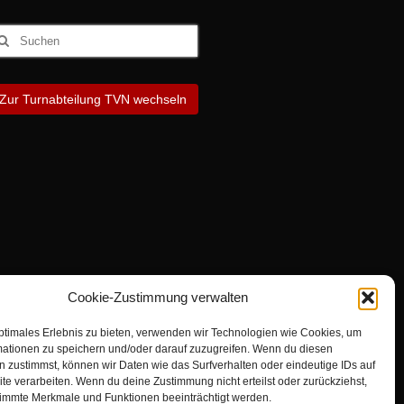
uchen
ach:
Zur Turnabteilung TVN wechseln
Cookie-Zustimmung verwalten
ptimales Erlebnis zu bieten, verwenden wir Technologien wie Cookies, um
mationen zu speichern und/oder darauf zuzugreifen. Wenn du diesen
 zustimmst, können wir Daten wie das Surfverhalten oder eindeutige IDs auf
te verarbeiten. Wenn du deine Zustimmung nicht erteilst oder zurückziehst,
immte Merkmale und Funktionen beeinträchtigt werden.