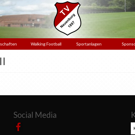
schaften
Walking Football
Sportanlagen
Spons
II
Social Media
K
Ka