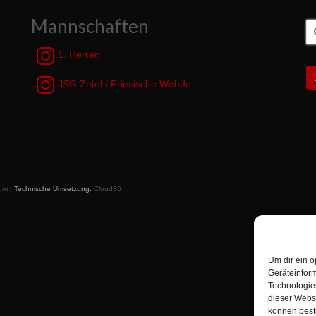
Mannschaften
S
n
1. Herren
JSG Zetel / Friesische Wehde
um
| Technische Umsetzung:
Cloud86
Um dir ein o
Geräteinfor
Technologien
dieser Websi
können best