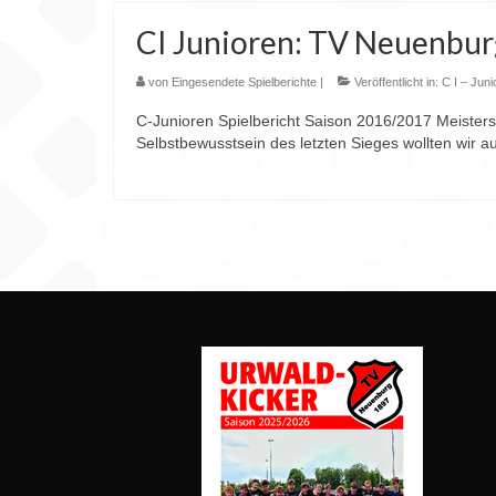
CI Junioren: TV Neuenbur
von
Eingesendete Spielberichte
|
Veröffentlicht in:
C I – Juni
C-Junioren Spielbericht Saison 2016/2017 Meister
Selbstbewusstsein des letzten Sieges wollten wir
Seitennummerierung
der
Beiträge